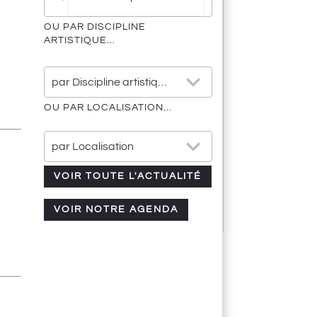
résultat
OU PAR DISCIPLINE
ARTISTIQUE...
25
par Discipline artistique
results
available
OU PAR LOCALISATION...
21
par Localisation
results
available
VOIR TOUTE L'ACTUALITÉ
VOIR NOTRE AGENDA