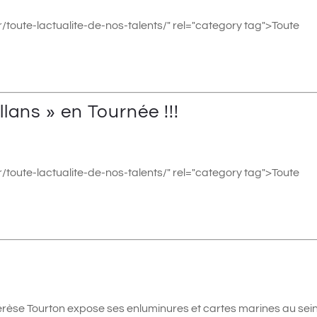
/toute-lactualite-de-nos-talents/" rel="category tag">Toute
lans » en Tournée !!!
/toute-lactualite-de-nos-talents/" rel="category tag">Toute
érèse Tourton expose ses enluminures et cartes marines au sei