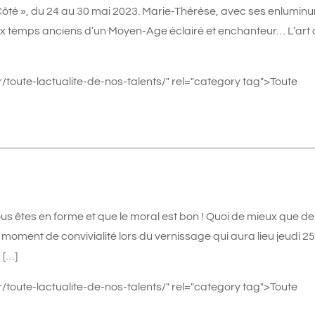
 Côté », du 24 au 30 mai 2023. Marie-Thérèse, avec ses enluminu
aux temps anciens d’un Moyen-Age éclairé et enchanteur… L’art
/toute-lactualite-de-nos-talents/" rel="category tag">Toute
ous êtes en forme et que le moral est bon ! Quoi de mieux que de
 moment de convivialité lors du vernissage qui aura lieu jeudi 2
 […]
/toute-lactualite-de-nos-talents/" rel="category tag">Toute