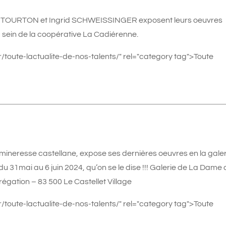
nry TOURTON et Ingrid SCHWEISSINGER exposent leurs oeuvres
sein de la coopérative La Cadiérenne.
/toute-lactualite-de-nos-talents/" rel="category tag">Toute
mineresse castellane, expose ses dernières oeuvres en la galer
du 31mai au 6 juin 2024, qu’on se le dise !!! Galerie de La Dame 
grégation – 83 500 Le Castellet Village
/toute-lactualite-de-nos-talents/" rel="category tag">Toute