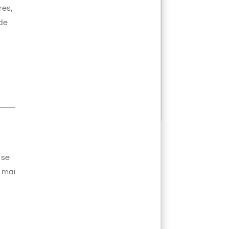
res,
 de
 se
5 mai