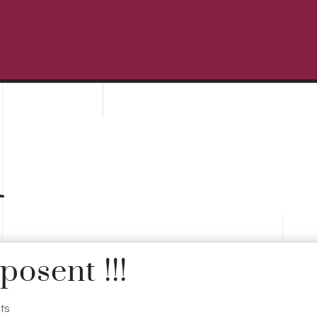
u
osent !!!
nts