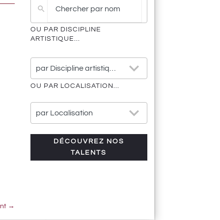
de
résultat
OU PAR DISCIPLINE
ARTISTIQUE...
25
par Discipline artistique
results
available
OU PAR LOCALISATION...
21
par Localisation
results
available
DÉCOUVREZ NOS
TALENTS
ant
→