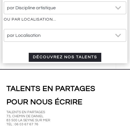
25
par Discipline artistique
results
available
OU PAR LOCALISATION...
21
par Localisation
results
available
DÉCOUVREZ NOS TALENTS
TALENTS EN PARTAGES
POUR NOUS ÉCRIRE
TALENTS EN PARTAGES
73, CHEMIN DE DANIEL
83 500 LA SEYNE SUR MER
TÉL : 06 03 67 67 76