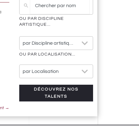
de
résultat
a
OU PAR DISCIPLINE
ARTISTIQUE...
25
par Discipline artistique
results
available
OU PAR LOCALISATION...
21
par Localisation
results
available
DÉCOUVREZ NOS
TALENTS
ant
→