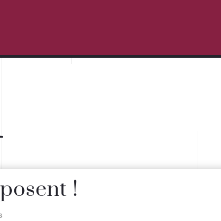
u
posent !
s