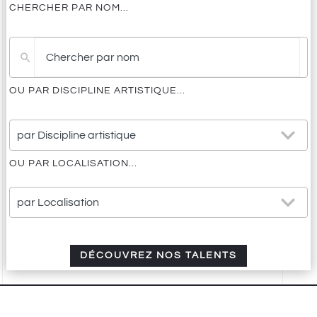
CHERCHER PAR NOM...
Pas
de
résultat
OU PAR DISCIPLINE ARTISTIQUE...
25
par Discipline artistique
results
available
OU PAR LOCALISATION...
21
par Localisation
results
available
DÉCOUVREZ NOS TALENTS