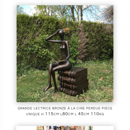
grande lectrice bronze à la cire perdue pièce
unique h 115cm l80cm l 45cm 110kg