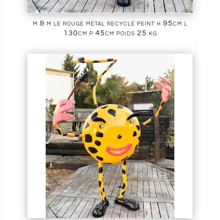
m & m le rouge métal recyclé peint h 95cm l
130cm p 45cm poids 25 kg